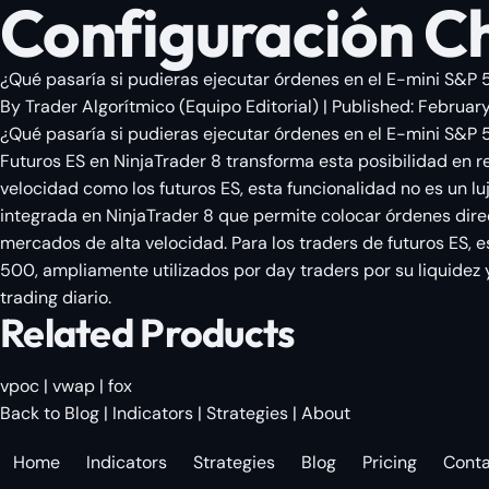
Configuración Ch
¿Qué pasaría si pudieras ejecutar órdenes en el E-mini S&P 50
By
Trader Algorítmico
(
Equipo Editorial
)
| Published:
February
¿Qué pasaría si pudieras ejecutar órdenes en el E-mini S&P 5
Futuros ES en NinjaTrader 8 transforma esta posibilidad en r
velocidad como los futuros ES, esta funcionalidad no es un l
integrada en NinjaTrader 8 que permite colocar órdenes direc
mercados de alta velocidad. Para los traders de futuros ES, 
500, ampliamente utilizados por day traders por su liquidez 
trading diario.
Related Products
vpoc
|
vwap
|
fox
Back to Blog
|
Indicators
|
Strategies
|
About
Home
Indicators
Strategies
Blog
Pricing
Cont