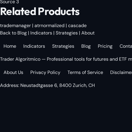
Source 3
Related Products
trademanager
|
atrnormalized
|
cascade
Back to Blog
|
Indicators
|
Strategies
|
About
Home
Indicators
Strategies
Blog
Pricing
Cont
Trader Algoritmico — Professional tools for futures and ETF m
About Us
Privacy Policy
Terms of Service
Disclaime
Address: Neustadtgasse 6, 8400 Zurich, CH